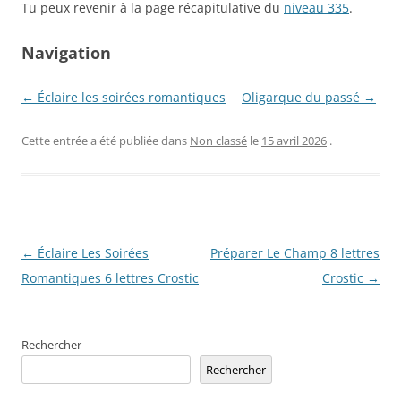
Tu peux revenir à la page récapitulative du
niveau 335
.
Navigation
← Éclaire les soirées romantiques
Oligarque du passé →
Cette entrée a été publiée dans
Non classé
le
15 avril 2026
.
Navigation
←
Éclaire Les Soirées
Préparer Le Champ 8 lettres
des
Romantiques 6 lettres Crostic
Crostic
→
articles
Rechercher
Rechercher