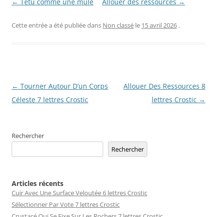
← Têtu comme une mule
Allouer des ressources →
Cette entrée a été publiée dans
Non classé
le
15 avril 2026
.
Navigation
←
Tourner Autour D’un Corps
Allouer Des Ressources 8
des
Céleste 7 lettres Crostic
lettres Crostic
→
articles
Rechercher
Rechercher
Articles récents
Cuir Avec Une Surface Veloutée 6 lettres Crostic
Sélectionner Par Vote 7 lettres Crostic
Crustacé Qui Se Fixe Sur Les Rochers 7 lettres Crostic