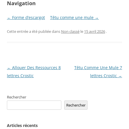
Navigation
← Forme d’escargot
Têtu comme une mule →
Cette entrée a été publiée dans
Non classé
le
15 avril 2026
.
Navigation
←
Allouer Des Ressources 8
Têtu Comme Une Mule 7
des
lettres Crostic
lettres Crostic
→
articles
Rechercher
Rechercher
Articles récents