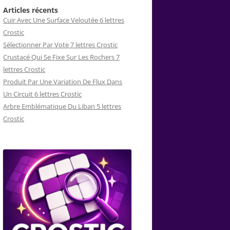
Articles récents
Cuir Avec Une Surface Veloutée 6 lettres
Crostic
Sélectionner Par Vote 7 lettres Crostic
Crustacé Qui Se Fixe Sur Les Rochers 7
lettres Crostic
Produit Par Une Variation De Flux Dans
Un Circuit 6 lettres Crostic
Arbre Emblématique Du Liban 5 lettres
Crostic