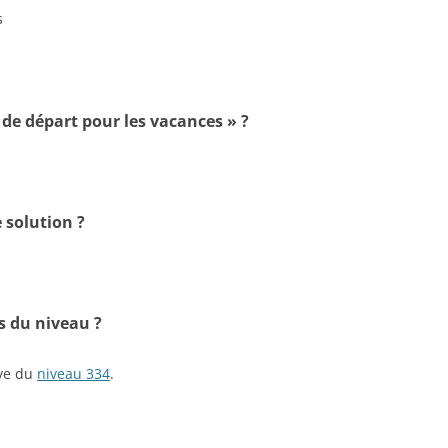
s
t de départ pour les vacances » ?
 solution ?
s du niveau ?
ive du
niveau 334
.