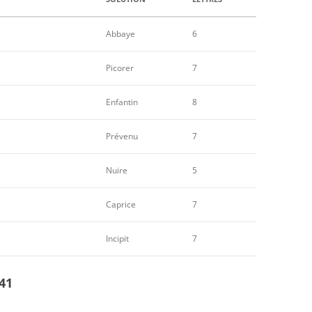
Abbaye
6
Picorer
7
Enfantin
8
Prévenu
7
Nuire
5
Caprice
7
Incipit
7
41