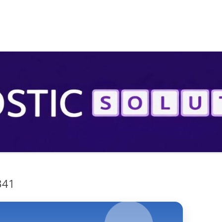
S
341