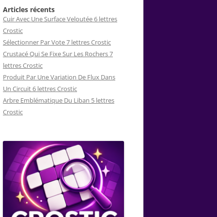
Articles récents
Cuir Avec Une Surface Veloutée 6 lettres
Crostic
Sélectionner Par Vote 7 lettres Crostic
Crustacé Qui Se Fixe Sur Les Rochers 7
lettres Crostic
Produit Par Une Variation De Flux Dans
Un Circuit 6 lettres Crostic
Arbre Emblématique Du Liban 5 lettres
Crostic