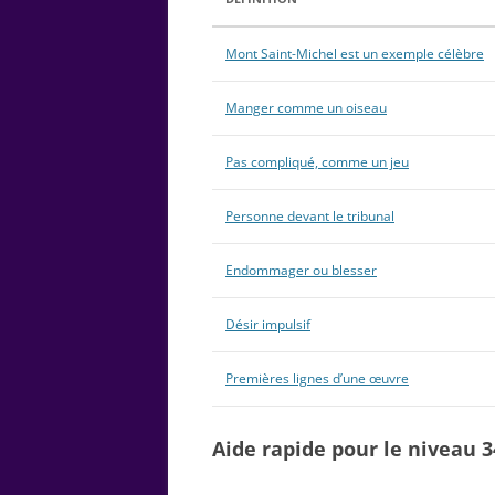
Mont Saint-Michel est un exemple célèbre
Manger comme un oiseau
Pas compliqué, comme un jeu
Personne devant le tribunal
Endommager ou blesser
Désir impulsif
Premières lignes d’une œuvre
Aide rapide pour le niveau 3