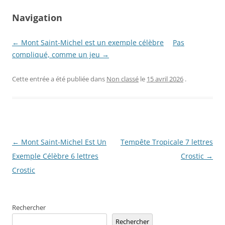
Navigation
← Mont Saint-Michel est un exemple célèbre
Pas
compliqué, comme un jeu →
Cette entrée a été publiée dans
Non classé
le
15 avril 2026
.
Navigation
←
Mont Saint-Michel Est Un
Tempête Tropicale 7 lettres
des
Exemple Célèbre 6 lettres
Crostic
→
articles
Crostic
Rechercher
Rechercher