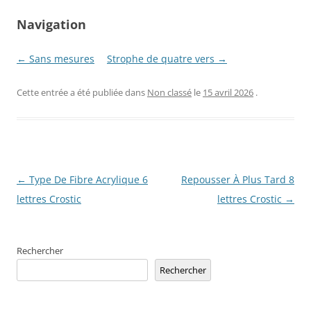
Navigation
← Sans mesures
Strophe de quatre vers →
Cette entrée a été publiée dans
Non classé
le
15 avril 2026
.
Navigation
←
Type De Fibre Acrylique 6
Repousser À Plus Tard 8
des
lettres Crostic
lettres Crostic
→
articles
Rechercher
Rechercher