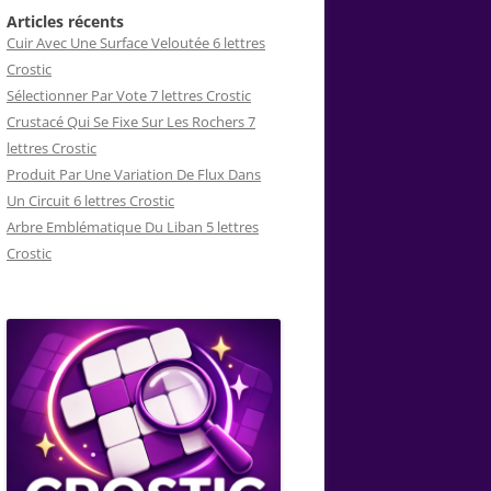
Articles récents
Cuir Avec Une Surface Veloutée 6 lettres
Crostic
Sélectionner Par Vote 7 lettres Crostic
Crustacé Qui Se Fixe Sur Les Rochers 7
lettres Crostic
Produit Par Une Variation De Flux Dans
Un Circuit 6 lettres Crostic
Arbre Emblématique Du Liban 5 lettres
Crostic