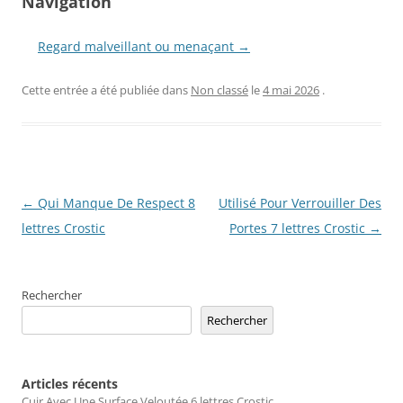
Navigation
Regard malveillant ou menaçant →
Cette entrée a été publiée dans
Non classé
le
4 mai 2026
.
Navigation
←
Qui Manque De Respect 8
Utilisé Pour Verrouiller Des
des
lettres Crostic
Portes 7 lettres Crostic
→
articles
Rechercher
Rechercher
Articles récents
Cuir Avec Une Surface Veloutée 6 lettres Crostic