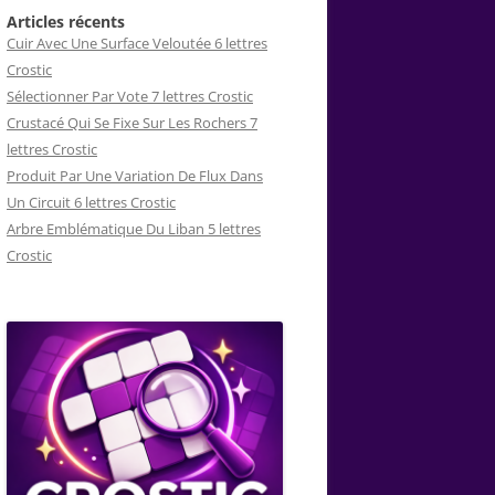
Articles récents
Cuir Avec Une Surface Veloutée 6 lettres
Crostic
Sélectionner Par Vote 7 lettres Crostic
Crustacé Qui Se Fixe Sur Les Rochers 7
lettres Crostic
Produit Par Une Variation De Flux Dans
Un Circuit 6 lettres Crostic
Arbre Emblématique Du Liban 5 lettres
Crostic