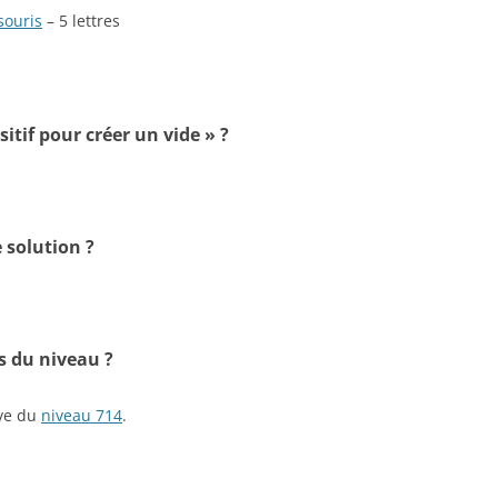
souris
– 5 lettres
sitif pour créer un vide » ?
 solution ?
s du niveau ?
ive du
niveau 714
.