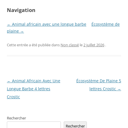
Navigation
← Animal africain avec une longue barbe
Écosystème de
plaine →
Cette entrée a été publiée dans
Non classé
le
2 juillet 2026
.
Navigation
←
Animal Africain Avec Une
Écosystème De Plaine 5
des
Longue Barbe 4 lettres
lettres Crostic
→
articles
Crostic
Rechercher
Rechercher