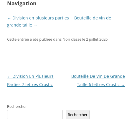
Navigation
← Division en plusieurs parties
Bouteille de vin de
grande taille →
Cette entrée a été publiée dans
Non classé
le
2 juillet 2026
.
Navigation
←
Division En Plusieurs
Bouteille De Vin De Grande
des
Parties 7 lettres Crostic
Taille 6 lettres Crostic
→
articles
Rechercher
Rechercher