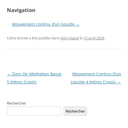
Navigation
Mouvement continu d’un liquide →
Cette entrée a été publiée dans
Non classé
le
15 avril 2026
.
Navigation
←
Zone De Végétation Basse
Mouvement Continu D’un
des
5 lettres Crostic
Liquide 4 lettres Crostic
→
articles
Rechercher
Rechercher