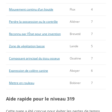
Mouvement continu d’un liquide
Flux
4
Perdre la possession ou le contrôle
Aliéner
7
Reconnu par l’État pour une invention
Breveté
7
Zone de végétation basse
Lande
5
Composant principal du tissu osseux
Osséine
7
Expression de colère canine
Aboyer
6
Mettre en rouleau
Bobiner
7
Aide rapide pour le niveau 319
Cette page a été conçue pour éviter les pertes de temps