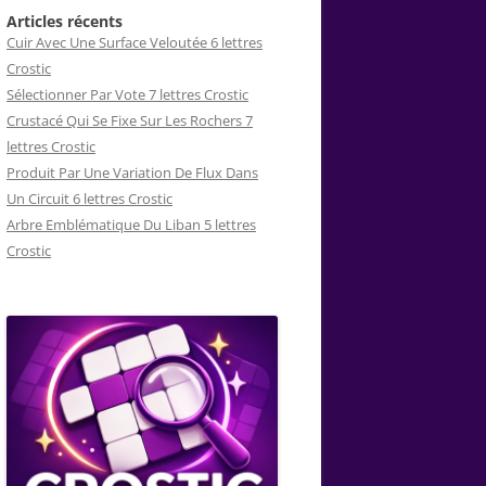
Articles récents
Cuir Avec Une Surface Veloutée 6 lettres
Crostic
Sélectionner Par Vote 7 lettres Crostic
Crustacé Qui Se Fixe Sur Les Rochers 7
lettres Crostic
Produit Par Une Variation De Flux Dans
Un Circuit 6 lettres Crostic
Arbre Emblématique Du Liban 5 lettres
Crostic