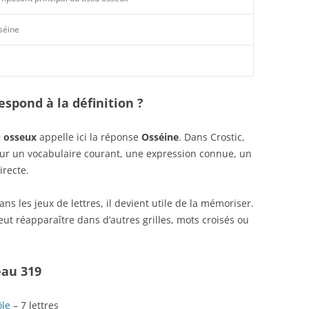
séine
spond à la définition ?
u osseux
appelle ici la réponse
Osséine
. Dans Crostic,
sur un vocabulaire courant, une expression connue, un
irecte.
s les jeux de lettres, il devient utile de la mémoriser.
ut réapparaître dans d’autres grilles, mots croisés ou
eau 319
ôle
– 7 lettres