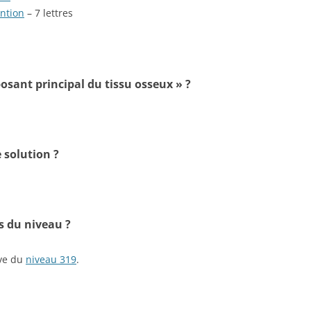
ention
– 7 lettres
osant principal du tissu osseux » ?
 solution ?
s du niveau ?
ive du
niveau 319
.