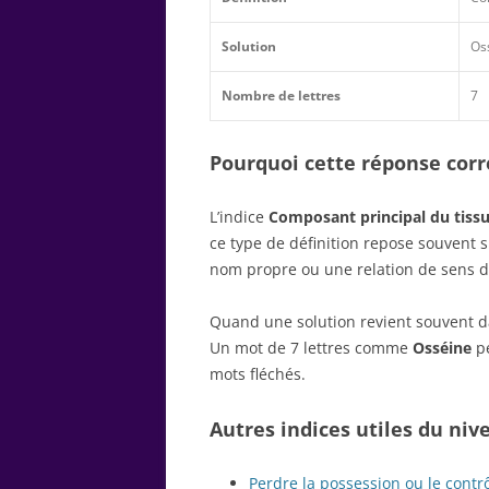
Solution
Os
Nombre de lettres
7
Pourquoi cette réponse corre
L’indice
Composant principal du tiss
ce type de définition repose souvent 
nom propre ou une relation de sens d
Quand une solution revient souvent dan
Un mot de 7 lettres comme
Osséine
pe
mots fléchés.
Autres indices utiles du niv
Perdre la possession ou le contr