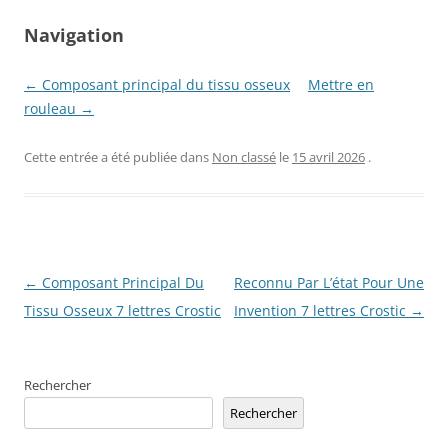
Navigation
← Composant principal du tissu osseux
Mettre en
rouleau →
Cette entrée a été publiée dans
Non classé
le
15 avril 2026
.
Navigation
←
Composant Principal Du
Reconnu Par L’état Pour Une
des
Tissu Osseux 7 lettres Crostic
Invention 7 lettres Crostic
→
articles
Rechercher
Rechercher