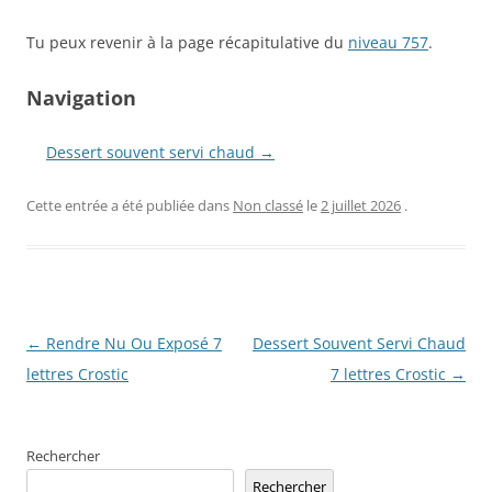
Tu peux revenir à la page récapitulative du
niveau 757
.
Navigation
Dessert souvent servi chaud →
Cette entrée a été publiée dans
Non classé
le
2 juillet 2026
.
Navigation
←
Rendre Nu Ou Exposé 7
Dessert Souvent Servi Chaud
des
lettres Crostic
7 lettres Crostic
→
articles
Rechercher
Rechercher