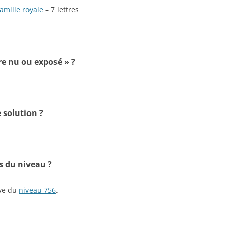
amille royale
– 7 lettres
re nu ou exposé » ?
 solution ?
s du niveau ?
ive du
niveau 756
.