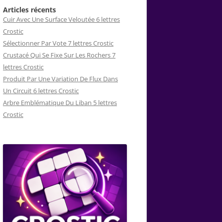
Articles récents
Cuir Avec Une Surface Veloutée 6 lettres
Crostic
Sélectionner Par Vote 7 lettres Crostic
Crustacé Qui Se Fixe Sur Les Rochers 7
lettres Crostic
Produit Par Une Variation De Flux Dans
Un Circuit 6 lettres Crostic
Arbre Emblématique Du Liban 5 lettres
Crostic