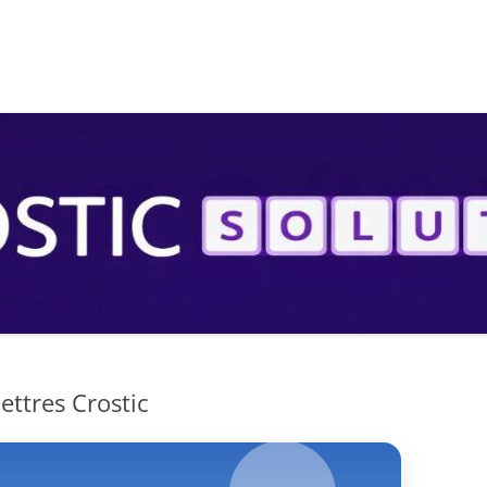
S
ttres Crostic