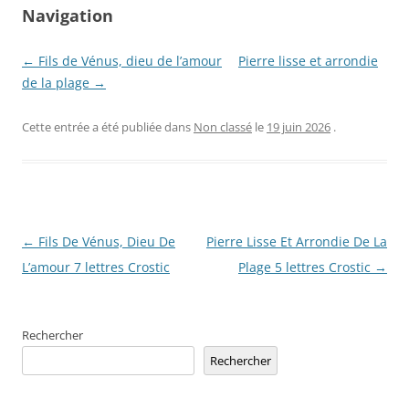
Navigation
← Fils de Vénus, dieu de l’amour
Pierre lisse et arrondie
de la plage →
Cette entrée a été publiée dans
Non classé
le
19 juin 2026
.
Navigation
←
Fils De Vénus, Dieu De
Pierre Lisse Et Arrondie De La
des
L’amour 7 lettres Crostic
Plage 5 lettres Crostic
→
articles
Rechercher
Rechercher