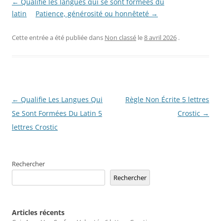
← Qualifie les langues qui se sont formées du
latin
Patience, générosité ou honnêteté →
Cette entrée a été publiée dans
Non classé
le
8 avril 2026
.
Navigation
←
Qualifie Les Langues Qui
Règle Non Écrite 5 lettres
des
Se Sont Formées Du Latin 5
Crostic
→
articles
lettres Crostic
Rechercher
Rechercher
Articles récents