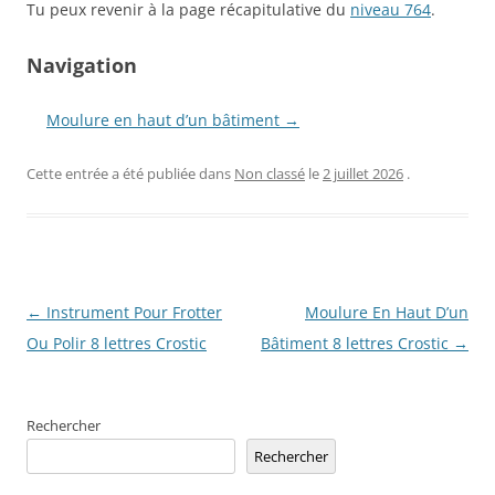
Tu peux revenir à la page récapitulative du
niveau 764
.
Navigation
Moulure en haut d’un bâtiment →
Cette entrée a été publiée dans
Non classé
le
2 juillet 2026
.
Navigation
←
Instrument Pour Frotter
Moulure En Haut D’un
des
Ou Polir 8 lettres Crostic
Bâtiment 8 lettres Crostic
→
articles
Rechercher
Rechercher