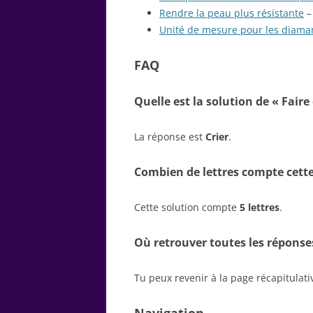
Rendre la peau plus résistante
– 
Unité de mesure pour les diama
FAQ
Quelle est la solution de « Faire
La réponse est
Crier
.
Combien de lettres compte cette
Cette solution compte
5 lettres
.
Où retrouver toutes les réponse
Tu peux revenir à la page récapitulat
Navigation