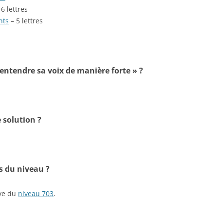
6 lettres
nts
– 5 lettres
 entendre sa voix de manière forte » ?
 solution ?
s du niveau ?
ive du
niveau 703
.