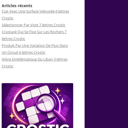
Articles récents
Cuir Avec Une Surface Veloutée 6 lettres
Crostic
Sélectionner Par Vote 7 lettres Crostic
Crustacé Qui Se Fixe Sur Les Rochers 7
lettres Crostic
Produit Par Une Variation De Flux Dans
Un Circuit 6 lettres Crostic
Arbre Emblématique Du Liban 5 lettres
Crostic