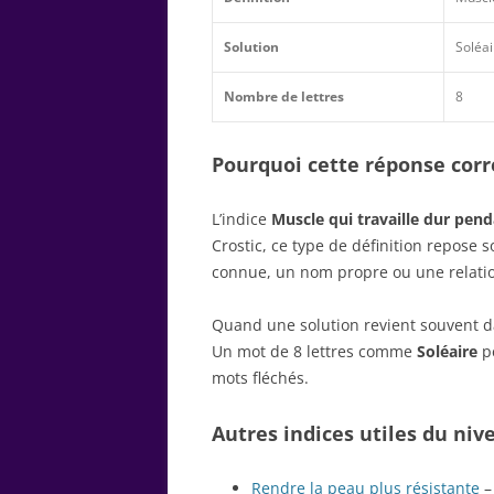
Solution
Soléai
Nombre de lettres
8
Pourquoi cette réponse corre
L’indice
Muscle qui travaille dur pend
Crostic, ce type de définition repose
connue, un nom propre ou une relatio
Quand une solution revient souvent dan
Un mot de 8 lettres comme
Soléaire
pe
mots fléchés.
Autres indices utiles du niv
Rendre la peau plus résistante
– 