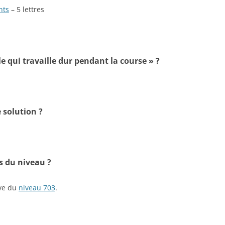
nts
– 5 lettres
e qui travaille dur pendant la course » ?
 solution ?
s du niveau ?
ive du
niveau 703
.