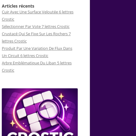
Articles récents
Cuir Avec Une Surface Veloutée 6 lettres
Crostic
Sélectionner Par Vote 7 lettres Crostic
Crustacé Qui Se Fixe Sur Les Rochers 7
lettres Crostic
Produit Par Une Variation De Flux Dans
Un Circuit 6 lettres Crostic
Arbre Emblématique Du Liban 5 lettres
Crostic