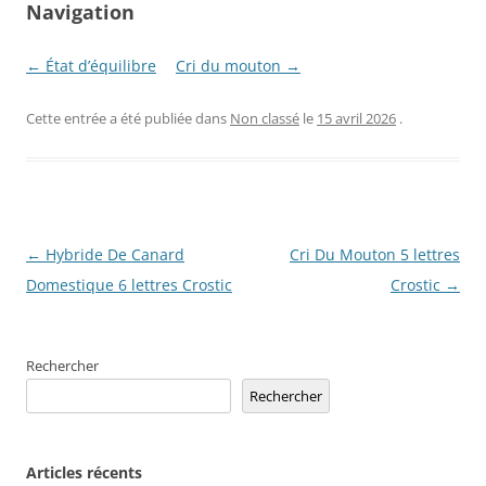
Navigation
← État d’équilibre
Cri du mouton →
Cette entrée a été publiée dans
Non classé
le
15 avril 2026
.
Navigation
←
Hybride De Canard
Cri Du Mouton 5 lettres
des
Domestique 6 lettres Crostic
Crostic
→
articles
Rechercher
Rechercher
Articles récents