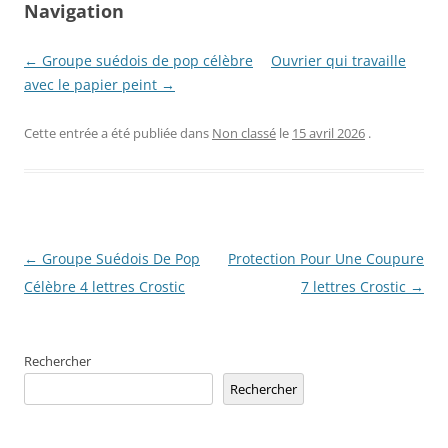
Navigation
← Groupe suédois de pop célèbre
Ouvrier qui travaille
avec le papier peint →
Cette entrée a été publiée dans
Non classé
le
15 avril 2026
.
Navigation
←
Groupe Suédois De Pop
Protection Pour Une Coupure
des
Célèbre 4 lettres Crostic
7 lettres Crostic
→
articles
Rechercher
Rechercher