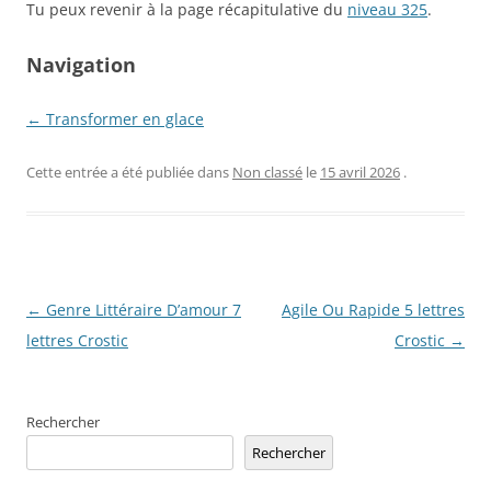
Tu peux revenir à la page récapitulative du
niveau 325
.
Navigation
← Transformer en glace
Cette entrée a été publiée dans
Non classé
le
15 avril 2026
.
Navigation
←
Genre Littéraire D’amour 7
Agile Ou Rapide 5 lettres
des
lettres Crostic
Crostic
→
articles
Rechercher
Rechercher