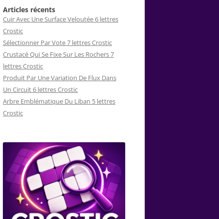
Articles récents
Cuir Avec Une Surface Veloutée 6 lettres
Crostic
Sélectionner Par Vote 7 lettres Crostic
Crustacé Qui Se Fixe Sur Les Rochers 7
lettres Crostic
Produit Par Une Variation De Flux Dans
Un Circuit 6 lettres Crostic
Arbre Emblématique Du Liban 5 lettres
Crostic