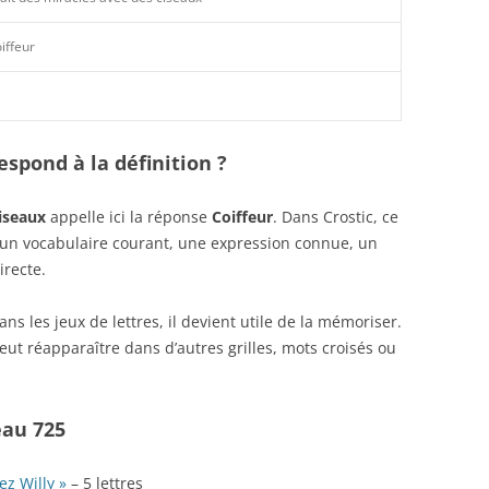
iffeur
spond à la définition ?
ciseaux
appelle ici la réponse
Coiffeur
. Dans Crostic, ce
r un vocabulaire courant, une expression connue, un
irecte.
s les jeux de lettres, il devient utile de la mémoriser.
ut réapparaître dans d’autres grilles, mots croisés ou
eau 725
ez Willy »
– 5 lettres