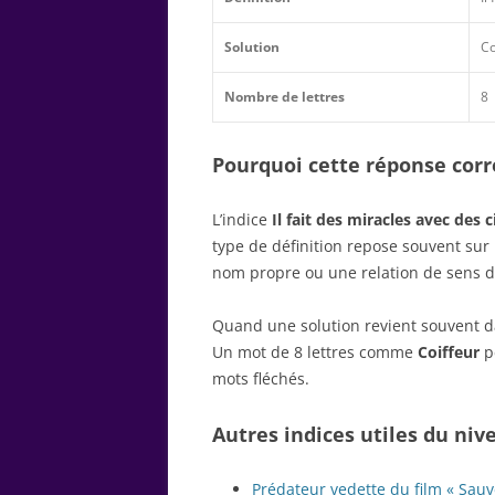
Solution
Co
Nombre de lettres
8
Pourquoi cette réponse corre
L’indice
Il fait des miracles avec des 
type de définition repose souvent su
nom propre ou une relation de sens d
Quand une solution revient souvent dan
Un mot de 8 lettres comme
Coiffeur
pe
mots fléchés.
Autres indices utiles du niv
Prédateur vedette du film « Sauv