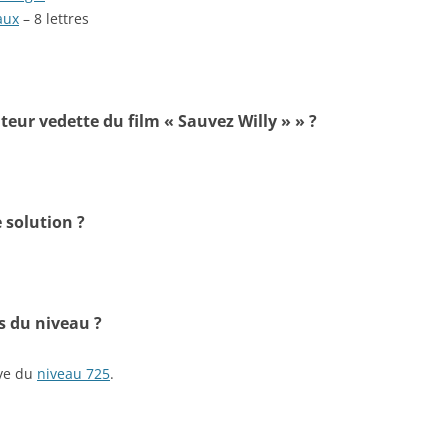
aux
– 8 lettres
teur vedette du film « Sauvez Willy » » ?
 solution ?
s du niveau ?
ive du
niveau 725
.