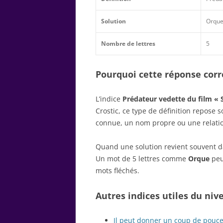
Solution
Orqu
Nombre de lettres
5
Pourquoi cette réponse corre
L’indice
Prédateur vedette du film « 
Crostic, ce type de définition repose
connue, un nom propre ou une relatio
Quand une solution revient souvent dan
Un mot de 5 lettres comme
Orque
peut
mots fléchés.
Autres indices utiles du niv
Il peut donner un coup de pouce 