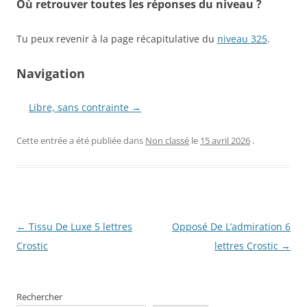
Où retrouver toutes les réponses du niveau ?
Tu peux revenir à la page récapitulative du
niveau 325
.
Navigation
Libre, sans contrainte →
Cette entrée a été publiée dans
Non classé
le
15 avril 2026
.
Navigation
←
Tissu De Luxe 5 lettres
Opposé De L’admiration 6
des
Crostic
lettres Crostic
→
articles
Rechercher