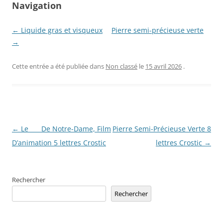
Navigation
← Liquide gras et visqueux
Pierre semi-précieuse verte
→
Cette entrée a été publiée dans
Non classé
le
15 avril 2026
.
Navigation
←
Le ___ De Notre-Dame, Film
Pierre Semi-Précieuse Verte 8
des
D’animation 5 lettres Crostic
lettres Crostic
→
articles
Rechercher
Rechercher