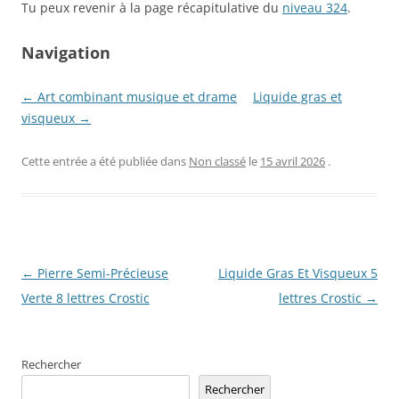
Tu peux revenir à la page récapitulative du
niveau 324
.
Navigation
← Art combinant musique et drame
Liquide gras et
visqueux →
Cette entrée a été publiée dans
Non classé
le
15 avril 2026
.
Navigation
←
Pierre Semi-Précieuse
Liquide Gras Et Visqueux 5
des
Verte 8 lettres Crostic
lettres Crostic
→
articles
Rechercher
Rechercher