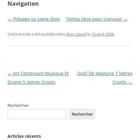
Navigation
← Présage ou signe divin
Temps libre pour s’amuser →
Cette entrée a été publiée dans
Non classé
le
15 avril 2026
.
Navigation
←
Art Combinant Musique Et
Outil De Neptune 7 lettres
des
Drame 5 lettres Crostic
Crostic
→
articles
Rechercher
Rechercher
Articles récents