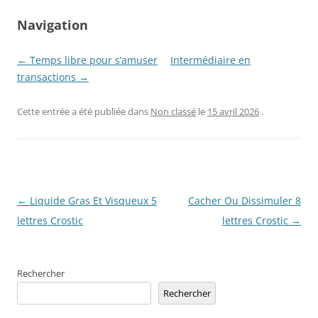
Navigation
← Temps libre pour s’amuser
Intermédiaire en
transactions →
Cette entrée a été publiée dans
Non classé
le
15 avril 2026
.
Navigation
←
Liquide Gras Et Visqueux 5
Cacher Ou Dissimuler 8
des
lettres Crostic
lettres Crostic
→
articles
Rechercher
Rechercher