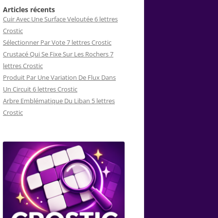
Articles récents
Cuir Avec Une Surface Veloutée 6 lettres
Crostic
Sélectionner Par Vote 7 lettres Crostic
Crustacé Qui Se Fixe Sur Les Rochers 7
lettres Crostic
Produit Par Une Variation De Flux Dans
Un Circuit 6 lettres Crostic
Arbre Emblématique Du Liban 5 lettres
Crostic