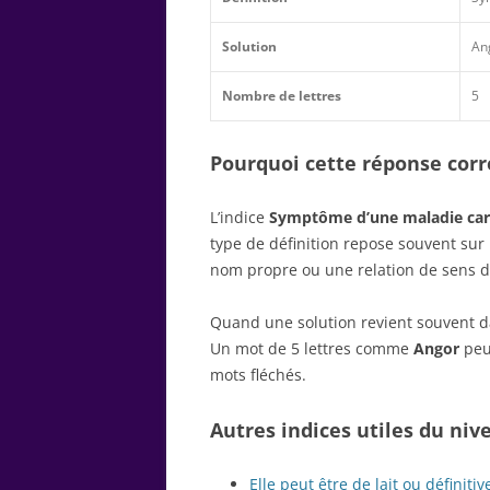
Solution
An
Nombre de lettres
5
Pourquoi cette réponse corre
L’indice
Symptôme d’une maladie car
type de définition repose souvent su
nom propre ou une relation de sens d
Quand une solution revient souvent dan
Un mot de 5 lettres comme
Angor
peut
mots fléchés.
Autres indices utiles du niv
Elle peut être de lait ou définitiv