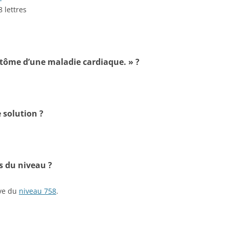
8 lettres
ptôme d’une maladie cardiaque. » ?
 solution ?
s du niveau ?
ive du
niveau 758
.