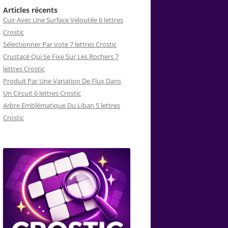
Articles récents
Cuir Avec Une Surface Veloutée 6 lettres
Crostic
Sélectionner Par Vote 7 lettres Crostic
Crustacé Qui Se Fixe Sur Les Rochers 7
lettres Crostic
Produit Par Une Variation De Flux Dans
Un Circuit 6 lettres Crostic
Arbre Emblématique Du Liban 5 lettres
Crostic