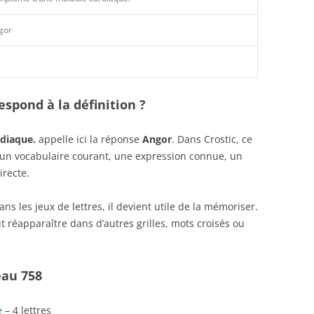
gor
spond à la définition ?
diaque.
appelle ici la réponse
Angor
. Dans Crostic, ce
r un vocabulaire courant, une expression connue, un
irecte.
s les jeux de lettres, il devient utile de la mémoriser.
 réapparaître dans d’autres grilles, mots croisés ou
eau 758
e
– 4 lettres