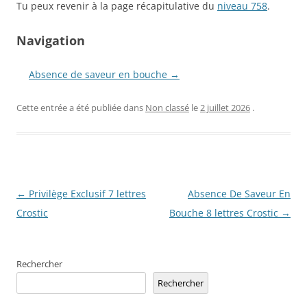
Tu peux revenir à la page récapitulative du
niveau 758
.
Navigation
Absence de saveur en bouche →
Cette entrée a été publiée dans
Non classé
le
2 juillet 2026
.
Navigation
←
Privilège Exclusif 7 lettres
Absence De Saveur En
des
Crostic
Bouche 8 lettres Crostic
→
articles
Rechercher
Rechercher