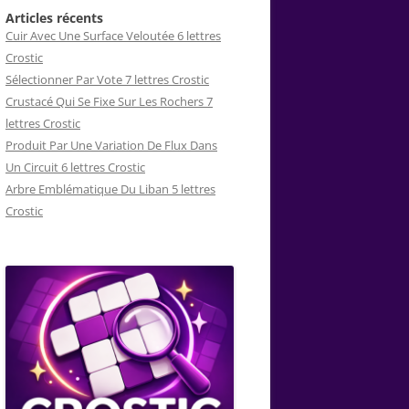
Articles récents
Cuir Avec Une Surface Veloutée 6 lettres
Crostic
Sélectionner Par Vote 7 lettres Crostic
Crustacé Qui Se Fixe Sur Les Rochers 7
lettres Crostic
Produit Par Une Variation De Flux Dans
Un Circuit 6 lettres Crostic
Arbre Emblématique Du Liban 5 lettres
Crostic