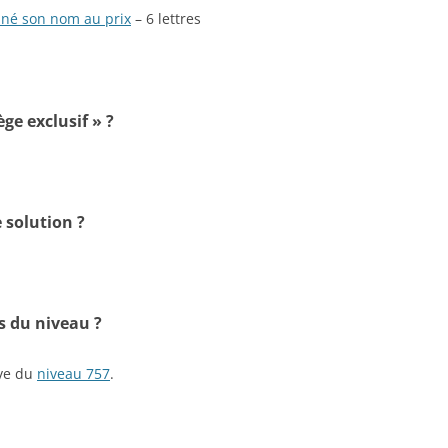
onné son nom au prix
– 6 lettres
ège exclusif » ?
 solution ?
s du niveau ?
ive du
niveau 757
.