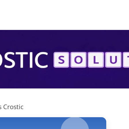
S
s Crostic