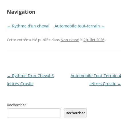
Navigation
← Rythme d’un cheval
Automobile tout-terrain →
Cette entrée a été publiée dans
Non classé
le
2 juillet 2026
.
Navigation
←
Rythme D’un Cheval 6
Automobile Tout-Terrain 4
des
lettres Crostic
lettres Crostic
→
articles
Rechercher
Rechercher