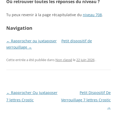
Où retrouver toutes les réponses du niveau ?
Tu peux revenir à la page récapitulative du
niveau 708
.
Navigation
← Rapprocher ou juxtaposer
Petit dispositif de
verrouillage →
Cette entrée a été publiée dans
Non classé
le
22 juin 2026
.
Navigation
←
Rapprocher Ou Juxtaposer
Petit Dispositif De
des
7 lettres Crostic
Verrouillage 7 lettres Crostic
articles
→