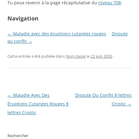
Tu peux revenir à la page récapitulative du
niveau 708
.
Navigation
← Maladie avec des éruptions cutanées rouges
Dispute
ou conflit →
Cette entrée a été publiée dans
Non classé
le
22 juin 2026
.
Navigation
←
Maladie Avec Des
Dispute Ou Conflit 8 lettres
des
Éruptions Cutanées Rouges 8
Crostic
→
articles
lettres Crostic
Rechercher