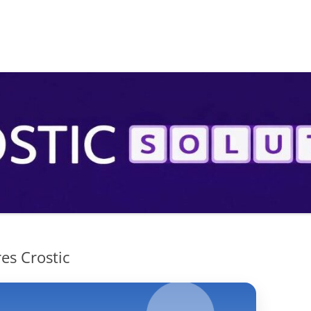
S
res Crostic