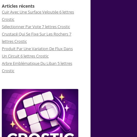
Articles récents
Cuir Avec Une Surface Veloutée 6 lettres
Crostic
Sélectionner Par Vote 7 lettres Crostic
Crustacé Qui Se Fixe Sur Les Rochers 7
lettres Crostic
Produit Par Une Variation De Flux Dans
Un Circuit 6 lettres Crostic
Arbre Emblématique Du Liban 5 lettres
Crostic