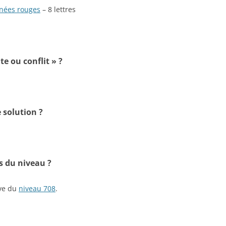
anées rouges
– 8 lettres
te ou conflit » ?
 solution ?
s du niveau ?
ive du
niveau 708
.