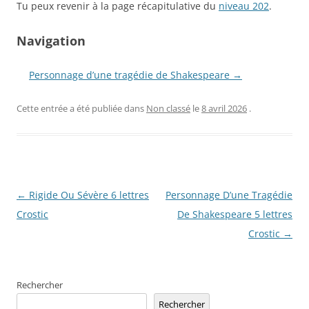
Tu peux revenir à la page récapitulative du
niveau 202
.
Navigation
Personnage d’une tragédie de Shakespeare →
Cette entrée a été publiée dans
Non classé
le
8 avril 2026
.
Navigation
←
Rigide Ou Sévère 6 lettres
Personnage D’une Tragédie
des
Crostic
De Shakespeare 5 lettres
articles
Crostic
→
Rechercher
Rechercher