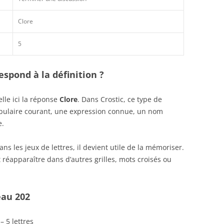
Clore
5
spond à la définition ?
lle ici la réponse
Clore
. Dans Crostic, ce type de
abulaire courant, une expression connue, un nom
e.
s les jeux de lettres, il devient utile de la mémoriser.
réapparaître dans d’autres grilles, mots croisés ou
eau 202
– 5 lettres