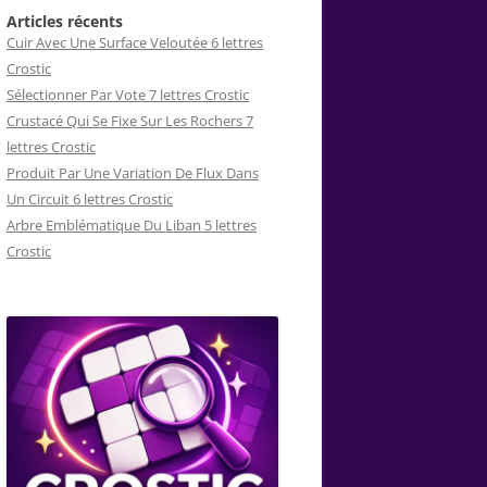
Articles récents
Cuir Avec Une Surface Veloutée 6 lettres
Crostic
Sélectionner Par Vote 7 lettres Crostic
Crustacé Qui Se Fixe Sur Les Rochers 7
lettres Crostic
Produit Par Une Variation De Flux Dans
Un Circuit 6 lettres Crostic
Arbre Emblématique Du Liban 5 lettres
Crostic