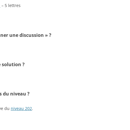
n
– 5 lettres
iner une discussion » ?
 solution ?
s du niveau ?
ive du
niveau 202
.