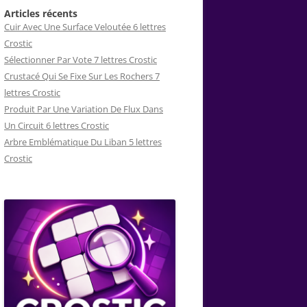
Articles récents
Cuir Avec Une Surface Veloutée 6 lettres
Crostic
Sélectionner Par Vote 7 lettres Crostic
Crustacé Qui Se Fixe Sur Les Rochers 7
lettres Crostic
Produit Par Une Variation De Flux Dans
Un Circuit 6 lettres Crostic
Arbre Emblématique Du Liban 5 lettres
Crostic