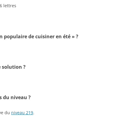
6 lettres
n populaire de cuisiner en été » ?
 solution ?
s du niveau ?
ive du
niveau 219
.