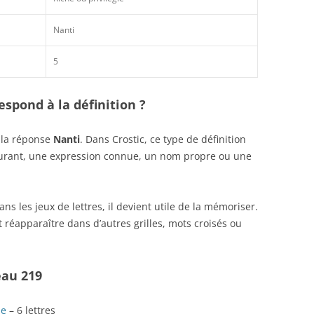
Nanti
5
spond à la définition ?
 la réponse
Nanti
. Dans Crostic, ce type de définition
ourant, une expression connue, un nom propre ou une
s les jeux de lettres, il devient utile de la mémoriser.
 réapparaître dans d’autres grilles, mots croisés ou
eau 219
se
– 6 lettres