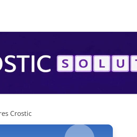
S
res Crostic