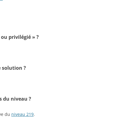
ou privilégié » ?
 solution ?
s du niveau ?
ive du
niveau 219
.