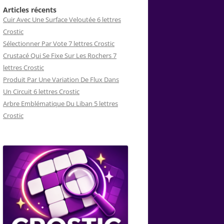
Articles récents
Cuir Avec Une Surface Veloutée 6 lettres
Crostic
Sélectionner Par Vote 7 lettres Crostic
Crustacé Qui Se Fixe Sur Les Rochers 7
lettres Crostic
Produit Par Une Variation De Flux Dans
Un Circuit 6 lettres Crostic
Arbre Emblématique Du Liban 5 lettres
Crostic