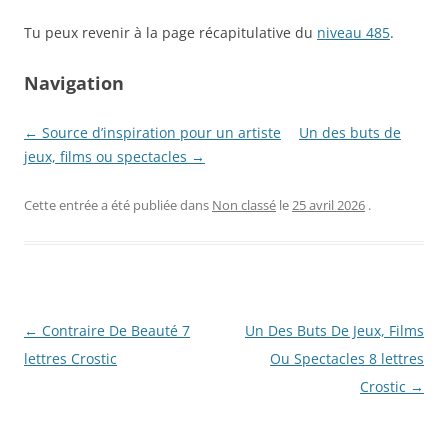
Tu peux revenir à la page récapitulative du
niveau 485
.
Navigation
← Source d’inspiration pour un artiste
Un des buts de
jeux, films ou spectacles →
Cette entrée a été publiée dans
Non classé
le
25 avril 2026
.
Navigation
←
Contraire De Beauté 7
Un Des Buts De Jeux, Films
des
lettres Crostic
Ou Spectacles 8 lettres
articles
Crostic
→