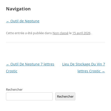
Navigation
← Outil de Neptune
Cette entrée a été publiée dans
Non classé
le
15 avril 2026
.
Navigation
←
Outil De Neptune 7 lettres
Lieu De Stockage Du Vin 7
des
Crostic
lettres Crostic
→
articles
Rechercher
Rechercher