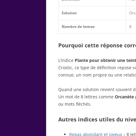
Solution
Orc
Nombre de lettres
8
Pourquoi cette réponse corre
L’indice
Plante pour obtenir une tein
Crostic, ce type de définition repose
connue, un nom propre ou une relatio
Quand une solution revient souvent dan
Un mot de 8 lettres comme
Orcanète
p
ou mots fléchés.
Autres indices utiles du niv
Repas abondant et joyeux
– 8 let