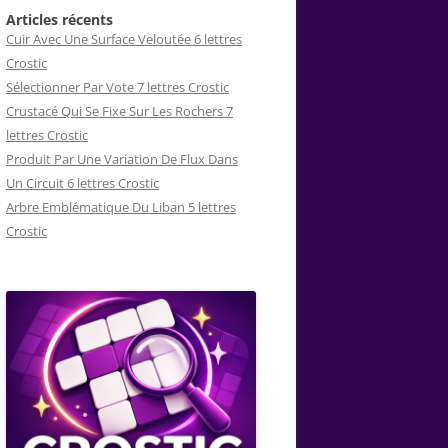
Articles récents
Cuir Avec Une Surface Veloutée 6 lettres
Crostic
Sélectionner Par Vote 7 lettres Crostic
Crustacé Qui Se Fixe Sur Les Rochers 7
lettres Crostic
Produit Par Une Variation De Flux Dans
Un Circuit 6 lettres Crostic
Arbre Emblématique Du Liban 5 lettres
Crostic