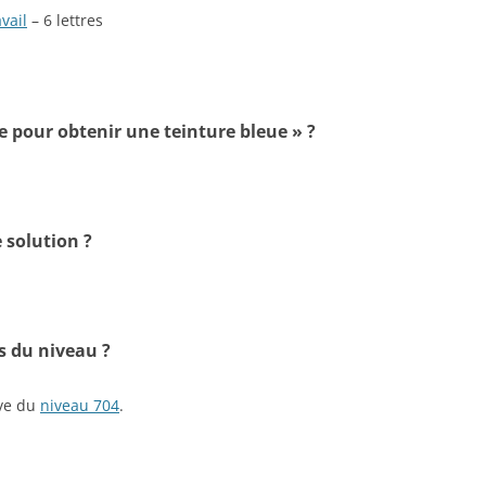
vail
– 6 lettres
te pour obtenir une teinture bleue » ?
 solution ?
s du niveau ?
ive du
niveau 704
.