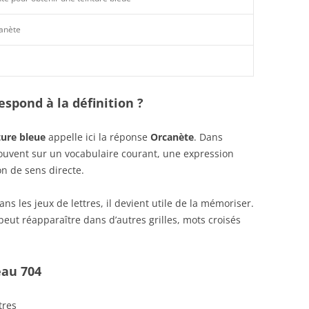
anète
spond à la définition ?
ture bleue
appelle ici la réponse
Orcanète
. Dans
 souvent sur un vocabulaire courant, une expression
n de sens directe.
s les jeux de lettres, il devient utile de la mémoriser.
eut réapparaître dans d’autres grilles, mots croisés
eau 704
tres