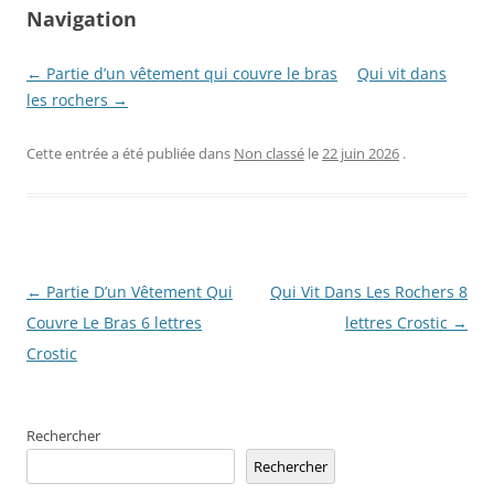
Navigation
← Partie d’un vêtement qui couvre le bras
Qui vit dans
les rochers →
Cette entrée a été publiée dans
Non classé
le
22 juin 2026
.
Navigation
←
Partie D’un Vêtement Qui
Qui Vit Dans Les Rochers 8
des
Couvre Le Bras 6 lettres
lettres Crostic
→
articles
Crostic
Rechercher
Rechercher