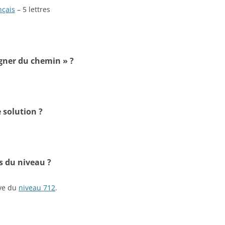
nçais
– 5 lettres
igner du chemin » ?
 solution ?
s du niveau ?
ive du
niveau 712
.