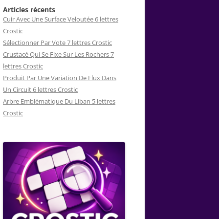
Articles récents
Cuir Avec Une Surface Veloutée 6 lettres
Crostic
Sélectionner Par Vote 7 lettres Crostic
Crustacé Qui Se Fixe Sur Les Rochers 7
lettres Crostic
Produit Par Une Variation De Flux Dans
Un Circuit 6 lettres Crostic
Arbre Emblématique Du Liban 5 lettres
Crostic